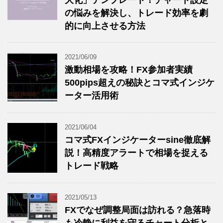
大化」テンプレート！チャート設定
の悩みを解決し、トレード効率を劇
的に向上させる方法
2021/06/09
激動相場を攻略！FX参加者実績
500pips超えの秘訣とコマ式インジケ
ーター活用術
2021/06/04
コマ式FXインジケーターsine徹底解
説！高精度アラートで相場を捉える
トレード戦略
2021/05/13
FXでなぜ調整局面は訪れる？急落時