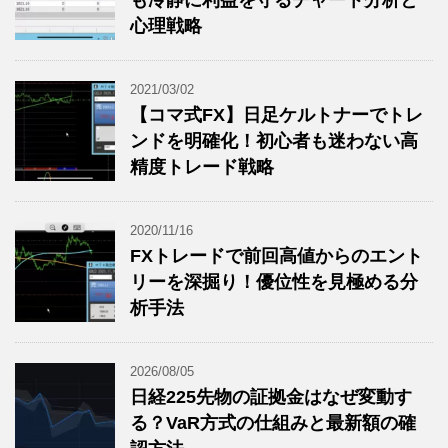
も冷静に利益を守るチャート分析と
心理戦略
2021/03/02
【コマ式FX】日足ケルトナーでトレ
ンドを明確化！初心者も迷わない高
精度トレード戦略
2020/11/16
FXトレードで前回高値からのエント
リーを深掘り！優位性を見極める分
析手法
2026/08/05
日経225先物の証拠金はなぜ変動す
る？VaR方式の仕組みと最新額の確