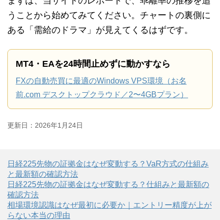
まずは、当サイトのレポートで、乖離率の推移を追
うことから始めてみてください。チャートの裏側に
ある「需給のドラマ」が見えてくるはずです。
MT4・EAを24時間止めずに動かすなら
FXの自動売買に最適のWindows VPS環境（お名
前.com デスクトップクラウド／2〜4GBプラン）
更新日：
2026年1月24日
日経225先物の証拠金はなぜ変動する？VaR方式の仕組み
と最新額の確認方法
日経225先物の証拠金はなぜ変動する？仕組みと最新額の
確認方法
相場環境認識はなぜ最初に必要か｜エントリー精度が上が
らない本当の理由