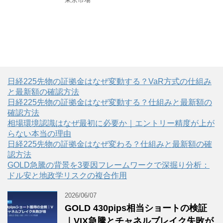
日経225先物の証拠金はなぜ変動する？VaR方式の仕組み
と最新額の確認方法
日経225先物の証拠金はなぜ変動する？仕組みと最新額の
確認方法
相場環境認識はなぜ最初に必要か｜エントリー精度が上が
らない本当の理由
日経225先物の証拠金はなぜ変わる？仕組みと最新額の確
認方法
GOLD急騰の背景を3要因フレームワークで深掘り分析：
ドル安と地政学リスクの複合作用
2026/06/07
GOLD 430pips相当ショートの検証
｜VIX急騰とチャネルブレイク失敗が