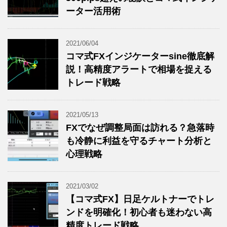
ーター活用術
2021/06/04
コマ式FXインジケーターsine徹底解
説！高精度アラートで相場を捉える
トレード戦略
2021/05/13
FXでなぜ調整局面は訪れる？急落時
も冷静に利益を守るチャート分析と
心理戦略
2021/03/02
【コマ式FX】日足ケルトナーでトレ
ンドを明確化！初心者も迷わない高
精度トレード戦略