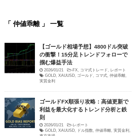
「 仲値乖離 」 一覧
【ゴールド相場予想】4800ドル突破
の衝撃！15分足トレンドフォローで
掴む爆益手法
2026/01/21
-
FX
,
コマ式トレード
,
レポート
GOLD
,
XAUUSD
,
ゴールド
,
コマ式
,
仲値乖離
,
実質金利
ゴールドFX順張り攻略：高値更新で
利益を最大化するトレンド分析と鉄
則
2026/01/21
-
レポート
GOLD
,
XAUUSD
,
ドル指数
,
仲値乖離
,
実質金利
,
東京市場