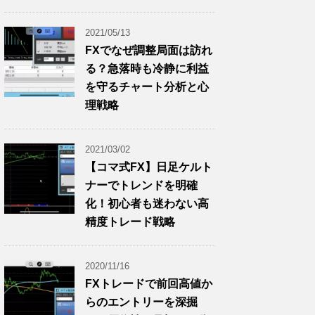
2021/05/13
FXでなぜ調整局面は訪れ
る？急落時も冷静に利益
を守るチャート分析と心
理戦略
2021/03/02
【コマ式FX】日足ケルト
ナーでトレンドを明確
化！初心者も迷わない高
精度トレード戦略
2020/11/16
FXトレードで前回高値か
らのエントリーを深掘