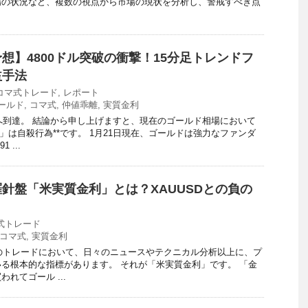
場の状況など、複数の視点から市場の現状を分析し、警戒すべき点
想】4800ドル突破の衝撃！15分足トレンドフ
益手法
コマ式トレード
,
レポート
ールド
,
コマ式
,
仲値乖離
,
実質金利
ルへ到達。 結論から申し上げますと、現在のゴールド相場において
」は自殺行為**です。 1月21日現在、ゴールドは強力なファンダ
 ...
針盤「米実質金利」とは？XAUUSDとの負の
式トレード
コマ式
,
実質金利
）のトレードにおいて、日々のニュースやテクニカル分析以上に、プ
る根本的な指標があります。 それが「米実質金利」です。 「金
れてゴール ...