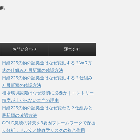
催。
お問い合わせ
運営会社
日経225先物の証拠金はなぜ変動する？VaR方
式の仕組みと最新額の確認方法
日経225先物の証拠金はなぜ変動する？仕組み
と最新額の確認方法
相場環境認識はなぜ最初に必要か｜エントリー
精度が上がらない本当の理由
日経225先物の証拠金はなぜ変わる？仕組みと
最新額の確認方法
GOLD急騰の背景を3要因フレームワークで深掘
り分析：ドル安と地政学リスクの複合作用