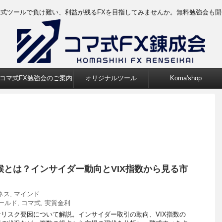
マ式ツールで負け難い、利益が残るFXを目指してみませんか。無料勉強会も開
コマ式FX勉強会のご案内
オリジナルツール
Koma'shop
候とは？インサイダー動向とVIX指数から見る市
ネス
,
マインド
ールド
,
コマ式
,
実質金利
リスク要因について解説。インサイダー取引の動向、VIX指数の