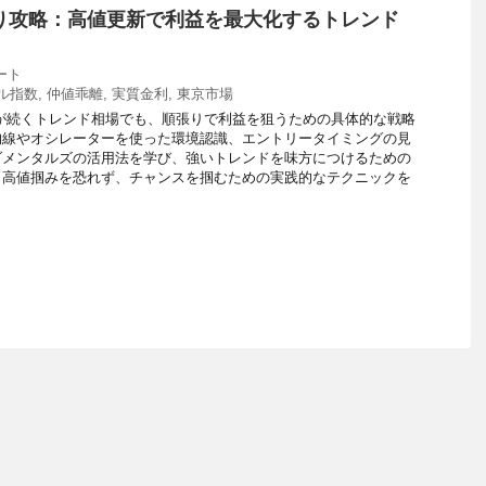
り攻略：高値更新で利益を最大化するトレンド
ート
ル指数
,
仲値乖離
,
実質金利
,
東京市場
が続くトレンド相場でも、順張りで利益を狙うための具体的な戦略
均線やオシレーターを使った環境認識、エントリータイミングの見
ダメンタルズの活用法を学び、強いトレンドを味方につけるための
。高値掴みを恐れず、チャンスを掴むための実践的なテクニックを