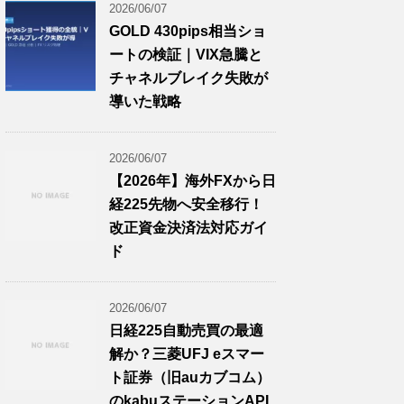
2026/06/07
GOLD 430pips相当ショ
ートの検証｜VIX急騰と
チャネルブレイク失敗が
導いた戦略
2026/06/07
【2026年】海外FXから日
経225先物へ安全移行！
改正資金決済法対応ガイ
ド
2026/06/07
日経225自動売買の最適
解か？三菱UFJ eスマー
ト証券（旧auカブコム）
のkabuステーションAPI