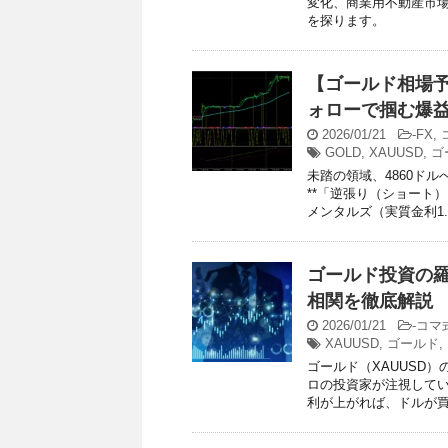
変化、商業用不動産市
を探ります。
【ゴールド相場予
ォローで掴む爆
2026/01/21
-
FX
,
GOLD
,
XAUUSD
,
ゴ
未踏の領域、4860ド
**「逆張り（ショート）
メンタルズ（実質金利1.91
ゴールド投資の羅
相関を徹底解説
2026/01/21
-
コマ
XAUUSD
,
ゴールド
,
ゴールド（XAUUSD
ロの投資家が注視してい
利が上がれば、ドルが買わ