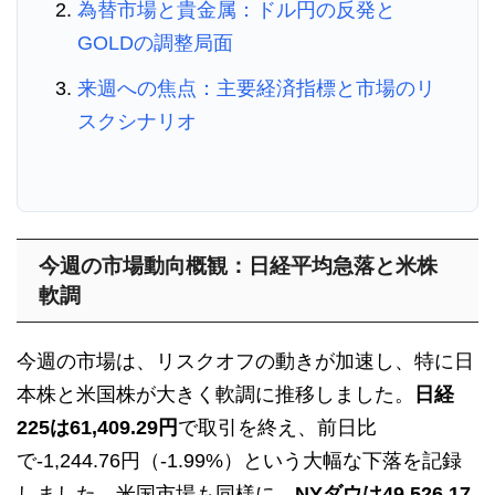
為替市場と貴金属：ドル円の反発と
GOLDの調整局面
来週への焦点：主要経済指標と市場のリ
スクシナリオ
今週の市場動向概観：日経平均急落と米株
軟調
今週の市場は、リスクオフの動きが加速し、特に日
本株と米国株が大きく軟調に推移しました。
日経
225は61,409.29円
で取引を終え、前日比
で-1,244.76円（-1.99%）という大幅な下落を記録
しました。米国市場も同様に、
NYダウは49,526.17