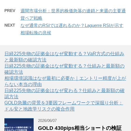
PREV
週間市場分析：世界的株価急落の連鎖と来週の主要通
貨ペア戦略
NEXT
なぜ通常のRSIでは遅れるのか？Laguerre RSIが示す
相場転換の兆候
日経225先物の証拠金はなぜ変動する？VaR方式の仕組み
と最新額の確認方法
日経225先物の証拠金はなぜ変動する？仕組みと最新額の
確認方法
相場環境認識はなぜ最初に必要か｜エントリー精度が上が
らない本当の理由
日経225先物の証拠金はなぜ変わる？仕組みと最新額の確
認方法
GOLD急騰の背景を3要因フレームワークで深掘り分析：
ドル安と地政学リスクの複合作用
2026/06/07
GOLD 430pips相当ショートの検証