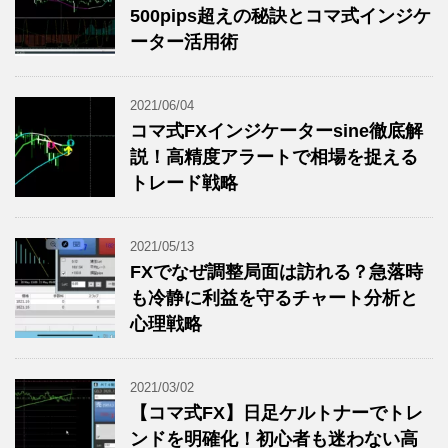
500pips超えの秘訣とコマ式インジケ
ーター活用術
2021/06/04
コマ式FXインジケーターsine徹底解
説！高精度アラートで相場を捉える
トレード戦略
2021/05/13
FXでなぜ調整局面は訪れる？急落時
も冷静に利益を守るチャート分析と
心理戦略
2021/03/02
【コマ式FX】日足ケルトナーでトレ
ンドを明確化！初心者も迷わない高