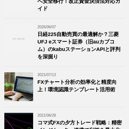
へ安全移行！改正資金決済法対応ガ
イド
2026/06/07
日経225自動売買の最適解か？三菱
UFJ eスマート証券（旧auカブコ
ム）のkabuステーションAPIと評判
を深掘り
2021/07/13
FXチャート分析の効率化と精度向
上！環境認識テンプレート活用術
2021/06/28
コマ式FXの夕方トレード戦略：精密