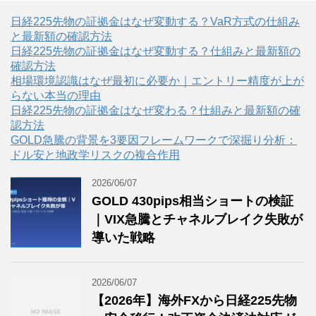
日経225先物の証拠金はなぜ変動する？VaR方式の仕組み
と最新額の確認方法
日経225先物の証拠金はなぜ変動する？仕組みと最新額の
確認方法
相場環境認識はなぜ最初に必要か｜エントリー精度が上が
らない本当の理由
日経225先物の証拠金はなぜ変わる？仕組みと最新額の確
認方法
GOLD急騰の背景を3要因フレームワークで深掘り分析：
ドル安と地政学リスクの複合作用
2026/06/07
GOLD 430pips相当ショートの検証
｜VIX急騰とチャネルブレイク失敗が
導いた戦略
2026/06/07
【2026年】海外FXから日経225先物