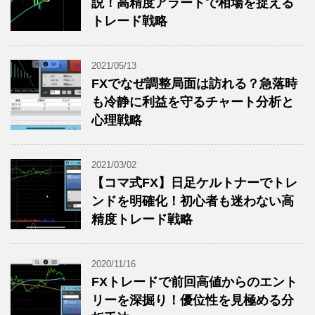
説！高精度アラートで相場を捉える
トレード戦略
2021/05/13
FXでなぜ調整局面は訪れる？急落時
も冷静に利益を守るチャート分析と
心理戦略
2021/03/02
【コマ式FX】日足ケルトナーでトレ
ンドを明確化！初心者も迷わない高
精度トレード戦略
2020/11/16
FXトレードで前回高値からのエント
リーを深掘り！優位性を見極める分