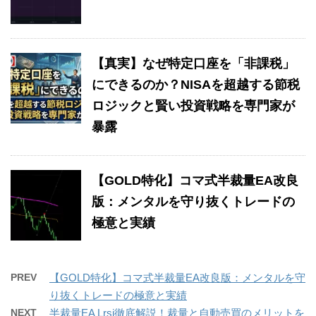
【真実】なぜ特定口座を「非課税」
にできるのか？NISAを超越する節税
ロジックと賢い投資戦略を専門家が
暴露
【GOLD特化】コマ式半裁量EA改良
版：メンタルを守り抜くトレードの
極意と実績
PREV
【GOLD特化】コマ式半裁量EA改良版：メンタルを守
り抜くトレードの極意と実績
NEXT
半裁量EA Lrsi徹底解説！裁量と自動売買のメリットを