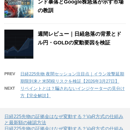
ンド暴落とGoogle株急落が示す市場
の教訓
週間レビュー｜日経急落の背景とド
ル円・GOLDの変動要因を検証
PREV
日経225先物 夜間セッション注目点｜イラン攻撃延期
期限到来と米関税リスクを検証【2026年3月27日】
NEXT
リペイントとは？騙されないインジケーターの見分け
方【完全解説】
日経225先物の証拠金はなぜ変動する？VaR方式の仕組み
と最新額の確認方法
日経225先物の証拠金はなぜ変動する？VaR方式の仕組み