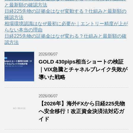
と最新額の確認方法
日経225先物の証拠金はなぜ変動する？仕組みと最新額の
確認方法
相場環境認識はなぜ最初に必要か｜エントリー精度が上が
らない本当の理由
日経225先物の証拠金はなぜ変わる？仕組みと最新額の確
認方法
2026/06/07
GOLD 430pips相当ショートの検証
｜VIX急騰とチャネルブレイク失敗が
導いた戦略
2026/06/07
【2026年】海外FXから日経225先物
へ安全移行！改正資金決済法対応ガ
イド