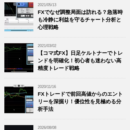
2021/05/13
FXでなぜ調整局面は訪れる？急落時
も冷静に利益を守るチャート分析と
心理戦略
2021/03/02
【コマ式FX】日足ケルトナーでトレ
ンドを明確化！初心者も迷わない高
精度トレード戦略
2020/11/16
FXトレードで前回高値からのエント
リーを深掘り！優位性を見極める分
析手法
2026/08/08