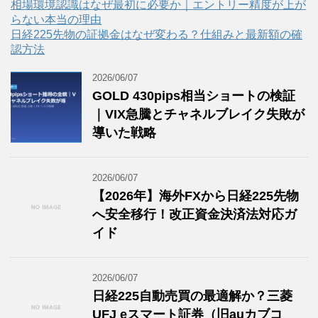
相場環境認識はなぜ最初に必要か｜エントリー精度が上が
らない本当の理由
日経225先物の証拠金はなぜ変わる？仕組みと最新額の確
認方法
2026/06/07
GOLD 430pips相当ショートの検証
｜VIX急騰とチャネルブレイク失敗が
導いた戦略
2026/06/07
【2026年】海外FXから日経225先物
へ安全移行！改正資金決済法対応ガ
イド
2026/06/07
日経225自動売買の最適解か？三菱
UFJ eスマート証券（旧auカブコ