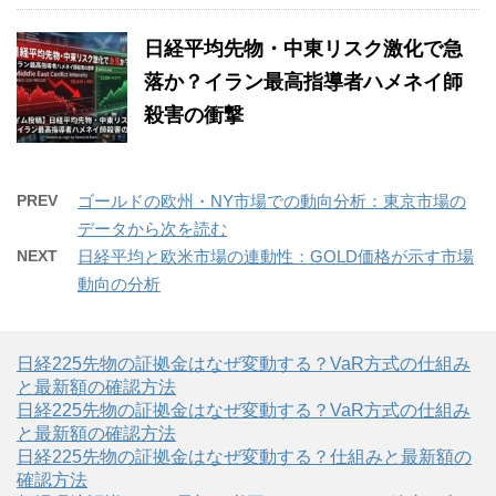
日経平均先物・中東リスク激化で急
落か？イラン最高指導者ハメネイ師
殺害の衝撃
PREV
ゴールドの欧州・NY市場での動向分析：東京市場の
データから次を読む
NEXT
日経平均と欧米市場の連動性：GOLD価格が示す市場
動向の分析
日経225先物の証拠金はなぜ変動する？VaR方式の仕組み
と最新額の確認方法
日経225先物の証拠金はなぜ変動する？VaR方式の仕組み
と最新額の確認方法
日経225先物の証拠金はなぜ変動する？仕組みと最新額の
確認方法