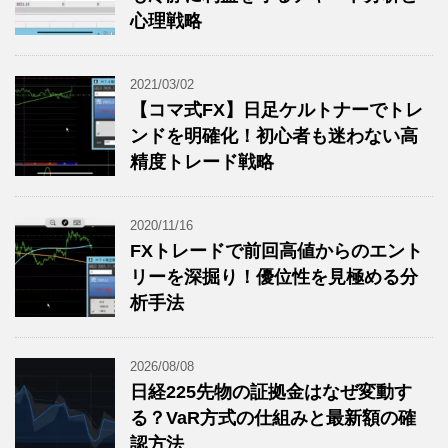
心理戦略
2021/03/02
【コマ式FX】日足ケルトナーでトレ
ンドを明確化！初心者も迷わない高
精度トレード戦略
2020/11/16
FXトレードで前回高値からのエント
リーを深掘り！優位性を見極める分
析手法
2026/08/08
日経225先物の証拠金はなぜ変動す
る？VaR方式の仕組みと最新額の確
認方法