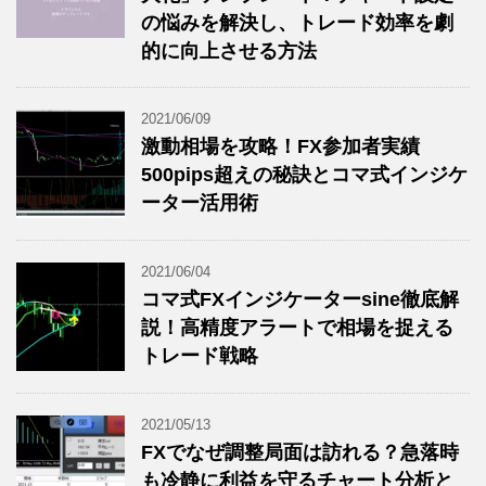
の悩みを解決し、トレード効率を劇
的に向上させる方法
2021/06/09
激動相場を攻略！FX参加者実績
500pips超えの秘訣とコマ式インジケ
ーター活用術
2021/06/04
コマ式FXインジケーターsine徹底解
説！高精度アラートで相場を捉える
トレード戦略
2021/05/13
FXでなぜ調整局面は訪れる？急落時
も冷静に利益を守るチャート分析と