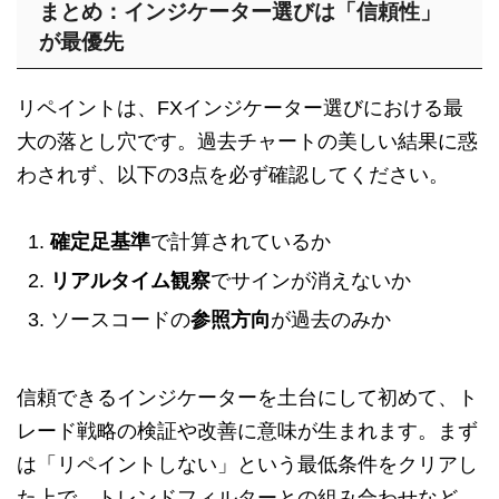
まとめ：インジケーター選びは「信頼性」
が最優先
リペイントは、FXインジケーター選びにおける最
大の落とし穴です。過去チャートの美しい結果に惑
わされず、以下の3点を必ず確認してください。
確定足基準
で計算されているか
リアルタイム観察
でサインが消えないか
ソースコードの
参照方向
が過去のみか
信頼できるインジケーターを土台にして初めて、ト
レード戦略の検証や改善に意味が生まれます。まず
は「リペイントしない」という最低条件をクリアし
た上で、トレンドフィルターとの組み合わせなど、