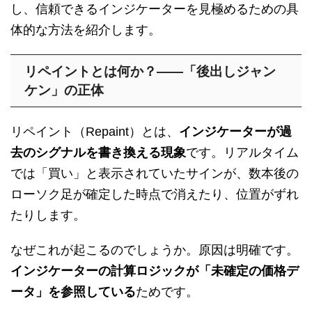
し、信頼できるインジケーターを見極めるための具
体的な方法を紹介します。
リペイントとは何か？——「後出しジャン
ケン」の正体
リペイント（Repaint）とは、
インジケーターが過
去のシグナルを書き換える現象
です。リアルタイム
では「買い」と表示されていたサインが、数本後の
ローソク足が確定した時点で消えたり、位置がずれ
たりします。
なぜこれが起こるのでしょうか。原因は明確です。
インジケーターの計算ロジックが「未確定の価格デ
ータ」を参照している
ためです。