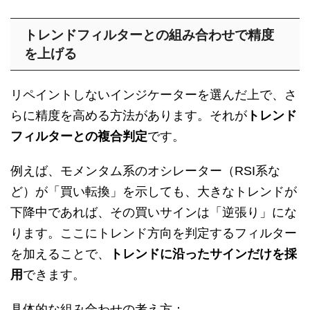
トレンドフィルターとの組み合わせで精度
を上げる
リペイントしないインジケーターを選んだ上で、さ
らに精度を高める方法があります。それが
トレンド
フィルターとの複合判定
です。
例えば、モメンタム系のオシレーター（RSI系な
ど）が「買い転換」を示しても、大きなトレンドが
下降中であれば、その買いサインは「逆張り」にな
ります。ここにトレンド方向を判定するフィルター
を加えることで、
トレンドに沿ったサインだけを採
用
できます。
具体的な組み合わせの考え方：