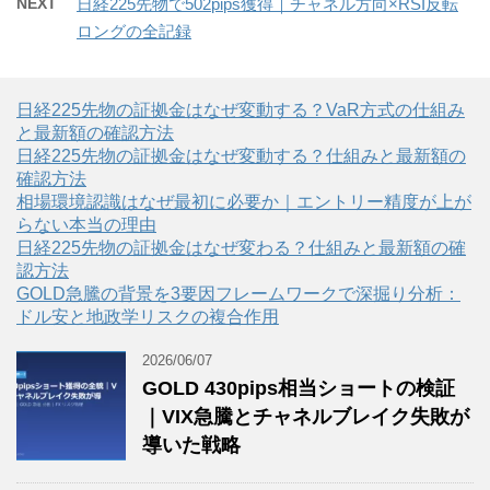
NEXT
日経225先物で502pips獲得｜チャネル方向×RSI反転
ロングの全記録
日経225先物の証拠金はなぜ変動する？VaR方式の仕組み
と最新額の確認方法
日経225先物の証拠金はなぜ変動する？仕組みと最新額の
確認方法
相場環境認識はなぜ最初に必要か｜エントリー精度が上が
らない本当の理由
日経225先物の証拠金はなぜ変わる？仕組みと最新額の確
認方法
GOLD急騰の背景を3要因フレームワークで深掘り分析：
ドル安と地政学リスクの複合作用
2026/06/07
GOLD 430pips相当ショートの検証
｜VIX急騰とチャネルブレイク失敗が
導いた戦略