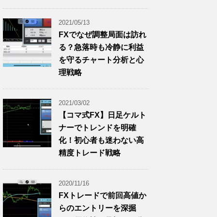
2021/05/13
FXでなぜ調整局面は訪れ
る？急落時も冷静に利益
を守るチャート分析と心
理戦略
2021/03/02
【コマ式FX】日足ケルト
ナーでトレンドを明確
化！初心者も迷わない高
精度トレード戦略
2020/11/16
FXトレードで前回高値か
らのエントリーを深掘