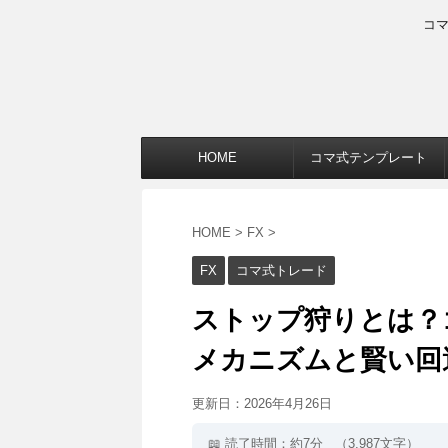
コ
HOME
コマ式テンプレート
HOME
>
FX
>
FX
コマ式トレード
ストップ狩りとは？ゴ
メカニズムと賢い回
更新日：
2026年4月26日
📖 読了時間：約7分
（3,987文字）