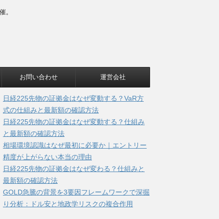
催。
お問い合わせ
運営会社
日経225先物の証拠金はなぜ変動する？VaR方
式の仕組みと最新額の確認方法
日経225先物の証拠金はなぜ変動する？仕組み
と最新額の確認方法
相場環境認識はなぜ最初に必要か｜エントリー
精度が上がらない本当の理由
日経225先物の証拠金はなぜ変わる？仕組みと
最新額の確認方法
GOLD急騰の背景を3要因フレームワークで深掘
り分析：ドル安と地政学リスクの複合作用