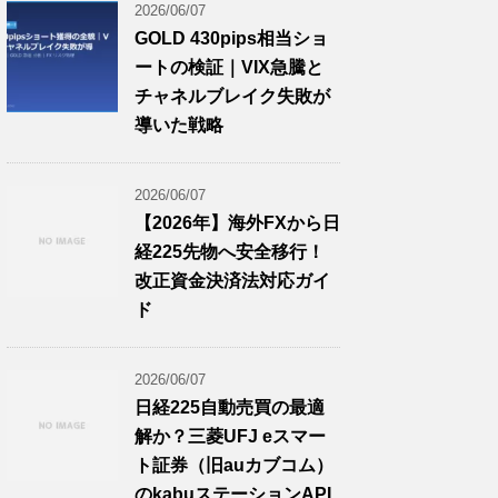
2026/06/07
GOLD 430pips相当ショ
ートの検証｜VIX急騰と
チャネルブレイク失敗が
導いた戦略
2026/06/07
【2026年】海外FXから日
経225先物へ安全移行！
改正資金決済法対応ガイ
ド
2026/06/07
日経225自動売買の最適
解か？三菱UFJ eスマー
ト証券（旧auカブコム）
のkabuステーションAPI