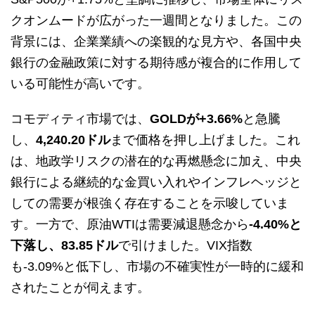
クオンムードが広がった一週間となりました。この
背景には、企業業績への楽観的な見方や、各国中央
銀行の金融政策に対する期待感が複合的に作用して
いる可能性が高いです。
コモディティ市場では、
GOLDが+3.66%
と急騰
し、
4,240.20ドル
まで価格を押し上げました。これ
は、地政学リスクの潜在的な再燃懸念に加え、中央
銀行による継続的な金買い入れやインフレヘッジと
しての需要が根強く存在することを示唆していま
す。一方で、原油WTIは需要減退懸念から
-4.40%と
下落し、83.85ドル
で引けました。VIX指数
も-3.09%と低下し、市場の不確実性が一時的に緩和
されたことが伺えます。