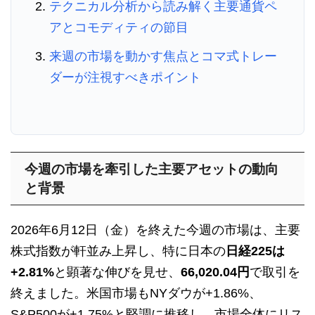
テクニカル分析から読み解く主要通貨ペ
アとコモディティの節目
来週の市場を動かす焦点とコマ式トレー
ダーが注視すべきポイント
今週の市場を牽引した主要アセットの動向
と背景
2026年6月12日（金）を終えた今週の市場は、主要
株式指数が軒並み上昇し、特に日本の
日経225は
+2.81%
と顕著な伸びを見せ、
66,020.04円
で取引を
終えました。米国市場もNYダウが+1.86%、
S&P500が+1.75%と堅調に推移し、市場全体にリス