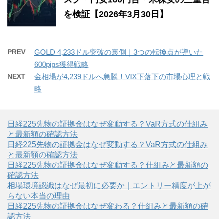
を検証【2026年3月30日】
PREV
GOLD 4,233ドル突破の裏側｜3つの転換点が導いた
600pips獲得戦略
NEXT
金相場が4,239ドルへ急騰！VIX下落下の市場心理と戦
略
日経225先物の証拠金はなぜ変動する？VaR方式の仕組み
と最新額の確認方法
日経225先物の証拠金はなぜ変動する？VaR方式の仕組み
と最新額の確認方法
日経225先物の証拠金はなぜ変動する？仕組みと最新額の
確認方法
相場環境認識はなぜ最初に必要か｜エントリー精度が上が
らない本当の理由
日経225先物の証拠金はなぜ変わる？仕組みと最新額の確
認方法