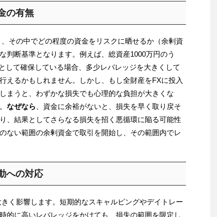
資金の有無
と、その中でどの程度の資金をリスクに晒せるか（余剰資
な判断基準となります。例えば、総資産1000万円のう
貯蓄として確保している場合、多少レバレッジを大きくして
行えるかもしれません。しかし、もし全財産をFXに投入
しまうと、わずかな損失でも心理的な負担が大きくな
。
なぜなら
、資金に余裕がないと、損失を早く取り戻そ
り、結果としてさらなる損失を招く悪循環に陥る可能性
のない範囲の余剰資金で取引を開始し、その範囲内でレ
変動への対応
大きく影響します。短期的なスキャルピングやデイトレー
時的に高いレバレッジをかけても、損失の範囲を限定し