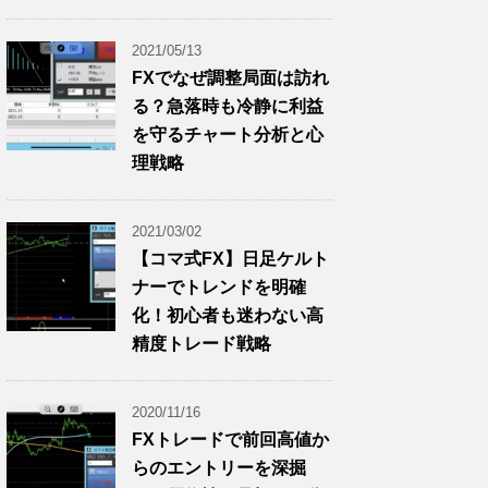
2021/05/13
FXでなぜ調整局面は訪れ
る？急落時も冷静に利益
を守るチャート分析と心
理戦略
2021/03/02
【コマ式FX】日足ケルト
ナーでトレンドを明確
化！初心者も迷わない高
精度トレード戦略
2020/11/16
FXトレードで前回高値か
らのエントリーを深掘