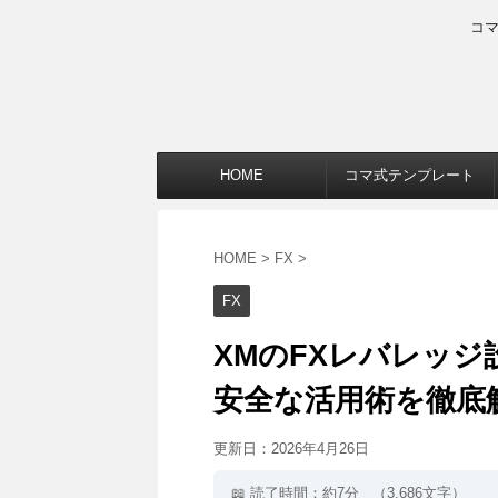
コ
HOME
コマ式テンプレート
HOME
>
FX
>
FX
XMのFXレバレッ
安全な活用術を徹底
更新日：
2026年4月26日
📖 読了時間：約7分
（3,686文字）