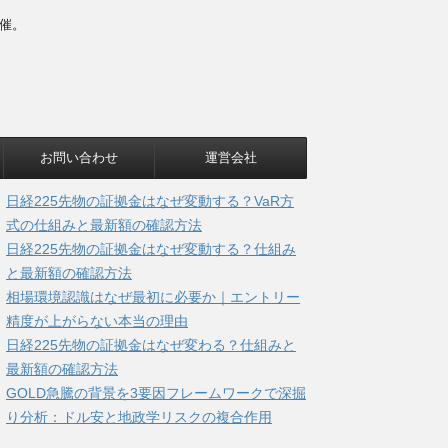
催。
お問い合わせ
運営会社
日経225先物の証拠金はなぜ変動する？VaR方
式の仕組みと最新額の確認方法
日経225先物の証拠金はなぜ変動する？仕組み
と最新額の確認方法
相場環境認識はなぜ最初に必要か｜エントリー
精度が上がらない本当の理由
日経225先物の証拠金はなぜ変わる？仕組みと
最新額の確認方法
GOLD急騰の背景を3要因フレームワークで深掘
り分析：ドル安と地政学リスクの複合作用