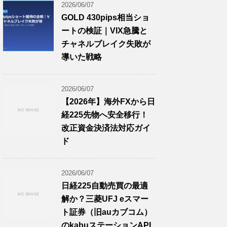
2026/06/07
GOLD 430pips相当ショ
ートの検証｜VIX急騰と
チャネルブレイク失敗が
導いた戦略
2026/06/07
【2026年】海外FXから日
経225先物へ安全移行！
改正資金決済法対応ガイ
ド
2026/06/07
日経225自動売買の最適
解か？三菱UFJ eスマー
ト証券（旧auカブコム）
のkabuステーションAPI