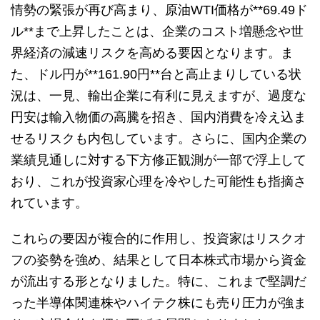
情勢の緊張が再び高まり、原油WTI価格が**69.49ド
ル**まで上昇したことは、企業のコスト増懸念や世
界経済の減速リスクを高める要因となります。ま
た、ドル円が**161.90円**台と高止まりしている状
況は、一見、輸出企業に有利に見えますが、過度な
円安は輸入物価の高騰を招き、国内消費を冷え込ま
せるリスクも内包しています。さらに、国内企業の
業績見通しに対する下方修正観測が一部で浮上して
おり、これが投資家心理を冷やした可能性も指摘さ
れています。
これらの要因が複合的に作用し、投資家はリスクオ
フの姿勢を強め、結果として日本株式市場から資金
が流出する形となりました。特に、これまで堅調だ
った半導体関連株やハイテク株にも売り圧力が強ま