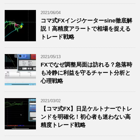
2021/06/04
コマ式FXインジケーターsine徹底解
説！高精度アラートで相場を捉える
トレード戦略
2021/05/13
FXでなぜ調整局面は訪れる？急落時
も冷静に利益を守るチャート分析と
心理戦略
2021/03/02
【コマ式FX】日足ケルトナーでトレ
ンドを明確化！初心者も迷わない高
精度トレード戦略