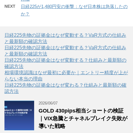
NEXT
日経225が1,480円安の衝撃：なぜ日本株は急落したの
か？
日経225先物の証拠金はなぜ変動する？VaR方式の仕組み
と最新額の確認方法
日経225先物の証拠金はなぜ変動する？VaR方式の仕組み
と最新額の確認方法
日経225先物の証拠金はなぜ変動する？仕組みと最新額の
確認方法
相場環境認識はなぜ最初に必要か｜エントリー精度が上が
らない本当の理由
日経225先物の証拠金はなぜ変わる？仕組みと最新額の確
認方法
2026/06/07
GOLD 430pips相当ショートの検証
｜VIX急騰とチャネルブレイク失敗が
導いた戦略