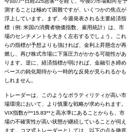
今回の**日経225急落**を経て、今後の市場動向を予
測することは極めて困難ですが、いくつかの焦点が
浮上しています。まず、今週発表される主要経済指
標（例: 米国の消費者物価指数、雇用統計）は、市
場のセンチメントを大きく左右するでしょう。これ
らの指標が予想よりも強ければ、金利上昇懸念が再
燃し、再び株式市場に下落圧力がかかる可能性があ
ります。逆に、経済指標が弱ければ、金融引き締め
ペースの鈍化期待から一時的な反発が見られるかも
しれません。
トレーダーは、このようなボラティリティが高い市
場環境において、より慎重な戦略が求められます。
VIX指数が**15.83**と高水準にあることからも、市
場の不確実性が高い状態が継続していることが伺え
ます。コマ式トレーダーとしては、以下の点を徹底