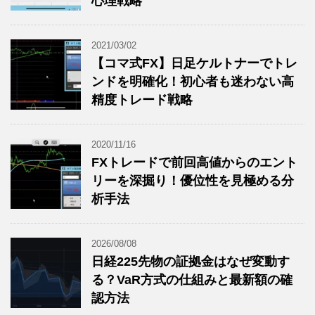
心理戦略
2021/03/02
【コマ式FX】日足ケルトナーでトレ
ンドを明確化！初心者も迷わない高
精度トレード戦略
2020/11/16
FXトレードで前回高値からのエント
リーを深掘り！優位性を見極める分
析手法
2026/08/08
日経225先物の証拠金はなぜ変動す
る？VaR方式の仕組みと最新額の確
認方法