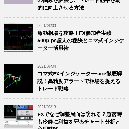
の悩みを解決し、トレード効率を劇
的に向上させる方法
2021/06/09
激動相場を攻略！FX参加者実績
500pips超えの秘訣とコマ式インジケ
ーター活用術
2021/06/04
コマ式FXインジケーターsine徹底解
説！高精度アラートで相場を捉える
トレード戦略
2021/05/13
FXでなぜ調整局面は訪れる？急落時
も冷静に利益を守るチャート分析と