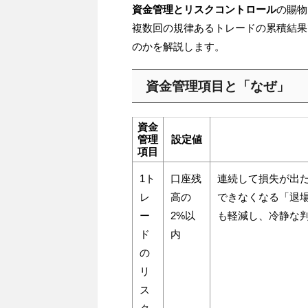
資金管理とリスクコントロール
の賜物
複数回の規律あるトレードの累積結果
のかを解説します。
資金管理項目と「なぜ」
資金
管理
設定値
項目
1ト
口座残
連続して損失が出
レ
高の
できなくなる「退
ー
2%以
も軽減し、冷静な
ド
内
の
リ
ス