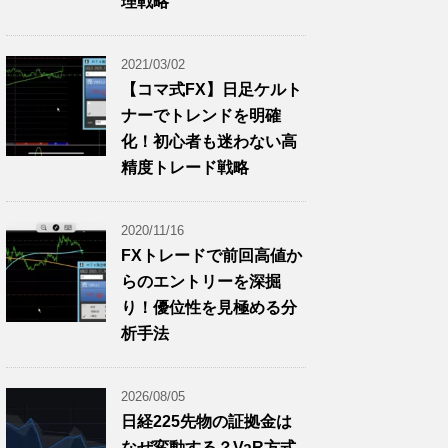
理戦略
2021/03/02
【コマ式FX】日足ケルト
ナーでトレンドを明確
化！初心者も迷わない高
精度トレード戦略
2020/11/16
FXトレードで前回高値か
らのエントリーを深掘
り！優位性を見極める分
析手法
2026/08/05
日経225先物の証拠金は
なぜ変動する？VaR方式