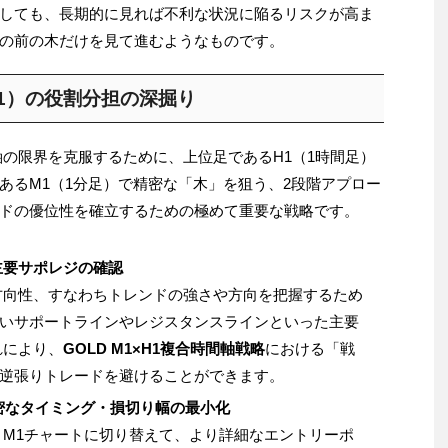
しても、長期的に見れば不利な状況に陥るリスクが高ま
の前の木だけを見て進むようなものです。
1）の役割分担の深掘り
軸の限界を克服するために、上位足であるH1（1時間足）
あるM1（1分足）で精密な「木」を狙う、2段階アプロー
ドの優位性を確立するための極めて重要な戦略です。
主要サポレジの確認
方向性、すなわちトレンドの強さや方向を把握するため
いサポートラインやレジスタンスラインといった主要
れにより、
GOLD M1×H1複合時間軸戦略
における「戦
逆張りトレードを避けることができます。
密なタイミング・損切り幅の最小化
、M1チャートに切り替えて、より詳細なエントリーポ