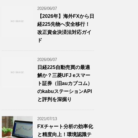
2026/06/07
【2026年】海外FXから日
経225先物へ安全移行！
改正資金決済法対応ガイ
ド
2026/06/07
日経225自動売買の最適
解か？三菱UFJ eスマー
ト証券（旧auカブコム）
のkabuステーションAPI
と評判を深掘り
2021/07/13
FXチャート分析の効率化
と精度向上！環境認識テ