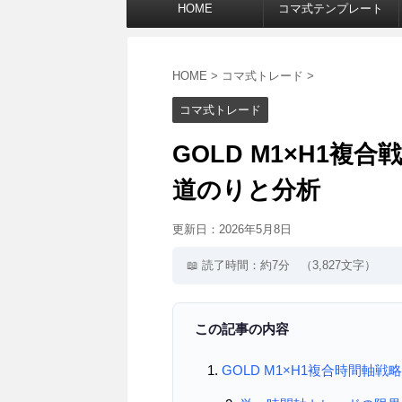
HOME
コマ式テンプレート
HOME
>
コマ式トレード
>
コマ式トレード
GOLD M1×H1複
道のりと分析
更新日：
2026年5月8日
📖 読了時間：約7分
（3,827文字）
この記事の内容
GOLD M1×H1複合時間