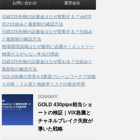
お問い合わせ
運営会社
日経225先物の証拠金はなぜ変動する？VaR方
式の仕組みと最新額の確認方法
日経225先物の証拠金はなぜ変動する？仕組み
と最新額の確認方法
相場環境認識はなぜ最初に必要か｜エントリー
精度が上がらない本当の理由
日経225先物の証拠金はなぜ変わる？仕組みと
最新額の確認方法
GOLD急騰の背景を3要因フレームワークで深掘
り分析：ドル安と地政学リスクの複合作用
2026/06/07
GOLD 430pips相当ショ
ートの検証｜VIX急騰と
チャネルブレイク失敗が
導いた戦略