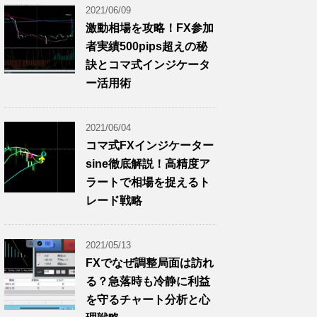
2021/06/09
激動相場を攻略！FX参加
者実績500pips超えの秘
訣とコマ式インジケータ
ー活用術
2021/06/04
コマ式FXインジケーター
sine徹底解説！高精度ア
ラートで相場を捉えるト
レード戦略
2021/05/13
FXでなぜ調整局面は訪れ
る？急落時も冷静に利益
を守るチャート分析と心