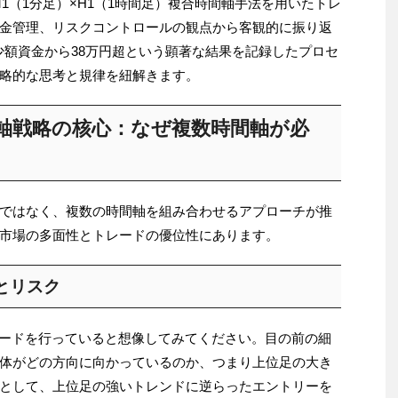
のM1（1分足）×H1（1時間足）複合時間軸手法を用いたトレ
金管理、リスクコントロールの観点から客観的に振り返
う少額資金から38万円超という顕著な結果を記録したプロセ
略的な思考と規律を紐解きます。
時間軸戦略の核心：なぜ複数時間軸が必
ではなく、複数の時間軸を組み合わせるアプローチが推
市場の多面性とトレードの優位性にあります。
とリスク
レードを行っていると想像してみてください。目の前の細
体がどの方向に向かっているのか、つまり上位足の大き
として、上位足の強いトレンドに逆らったエントリーを