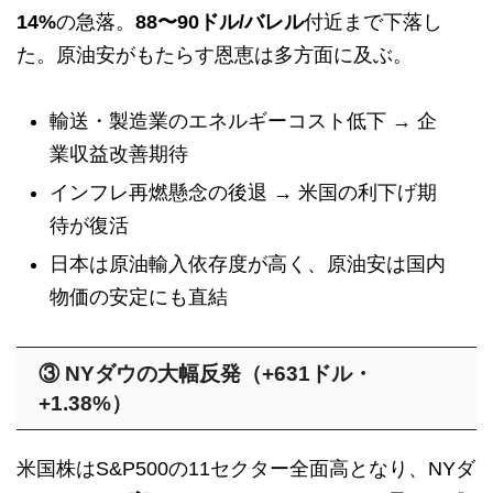
14%
の急落。
88〜90ドル/バレル
付近まで下落し
た。原油安がもたらす恩恵は多方面に及ぶ。
輸送・製造業のエネルギーコスト低下 → 企
業収益改善期待
インフレ再燃懸念の後退 → 米国の利下げ期
待が復活
日本は原油輸入依存度が高く、原油安は国内
物価の安定にも直結
③ NYダウの大幅反発（+631ドル・
+1.38%）
米国株はS&P500の11セクター全面高となり、NYダ