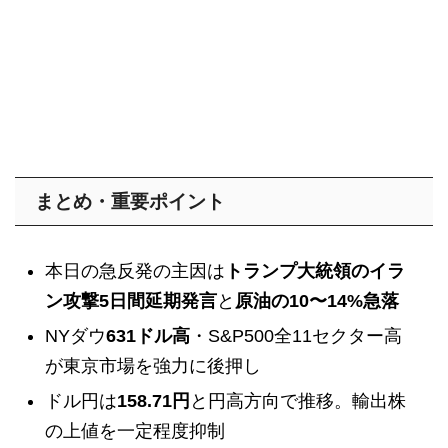
まとめ・重要ポイント
本日の急反発の主因は
トランプ大統領のイラ
ン攻撃5日間延期発言
と
原油の10〜14%急落
NYダウ
631ドル高
・S&P500全11セクター高
が東京市場を強力に後押し
ドル円は
158.71円
と円高方向で推移。輸出株
の上値を一定程度抑制