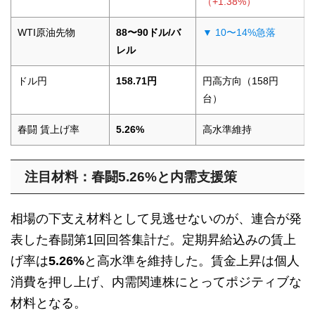
（+1.38%）
WTI原油先物
88〜90ドル/バ
▼ 10〜14%急落
レル
ドル円
158.71円
円高方向（158円
台）
春闘 賃上げ率
5.26%
高水準維持
注目材料：春闘5.26%と内需支援策
相場の下支え材料として見逃せないのが、連合が発
表した春闘第1回回答集計だ。定期昇給込みの賃上
げ率は
5.26%
と高水準を維持した。賃金上昇は個人
消費を押し上げ、内需関連株にとってポジティブな
材料となる。