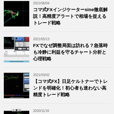
2021/06/04
コマ式FXインジケーターsine徹底解
説！高精度アラートで相場を捉える
トレード戦略
2021/05/13
FXでなぜ調整局面は訪れる？急落時
も冷静に利益を守るチャート分析と
心理戦略
2021/03/02
【コマ式FX】日足ケルトナーでトレ
ンドを明確化！初心者も迷わない高
精度トレード戦略
2020/11/16