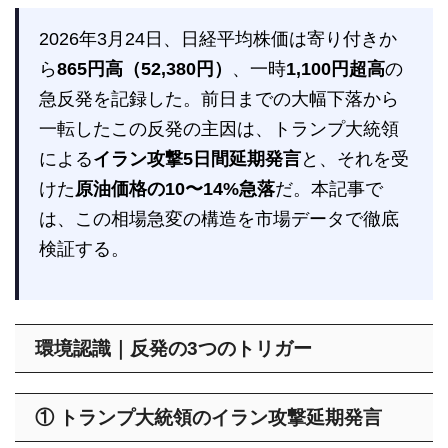
2026年3月24日、日経平均株価は寄り付きか
ら
865円高（52,380円）
、一時
1,100円超高
の
急反発を記録した。前日までの大幅下落から
一転したこの反発の主因は、トランプ大統領
による
イラン攻撃5日間延期発言
と、それを受
けた
原油価格の10〜14%急落
だ。本記事で
は、この相場急変の構造を市場データで徹底
検証する。
環境認識｜反発の3つのトリガー
① トランプ大統領のイラン攻撃延期発言