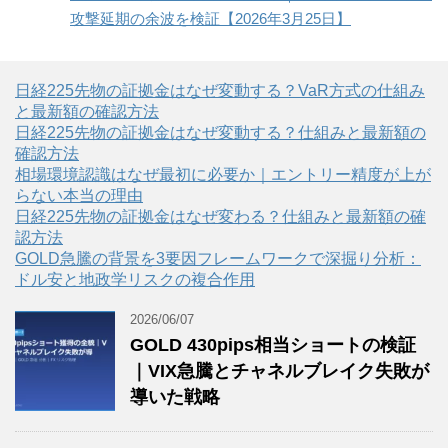
攻撃延期の余波を検証【2026年3月25日】
日経225先物の証拠金はなぜ変動する？VaR方式の仕組み
と最新額の確認方法
日経225先物の証拠金はなぜ変動する？仕組みと最新額の
確認方法
相場環境認識はなぜ最初に必要か｜エントリー精度が上が
らない本当の理由
日経225先物の証拠金はなぜ変わる？仕組みと最新額の確
認方法
GOLD急騰の背景を3要因フレームワークで深掘り分析：
ドル安と地政学リスクの複合作用
2026/06/07
GOLD 430pips相当ショートの検証
｜VIX急騰とチャネルブレイク失敗が
導いた戦略