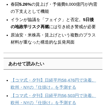
春闘
5.26%
の賃上げ・予備費8,000億円が内需
の下支えとして機能
イランが協議を「フェイク」と否定。
5日後
の地政学リスク再燃
には引き続き警戒が必要
原油安・米株高・賃上げという複数のプラス
材料が重なった構造的な反発局面
あわせて読みたい
【コマ式・夕刊】日経平均58,476円で決着。
欧州・NYの『仕掛け』を予測する
【コマ式・夕刊】日経平均56,503円で決着。
欧州・NYの『仕掛け』を予測する