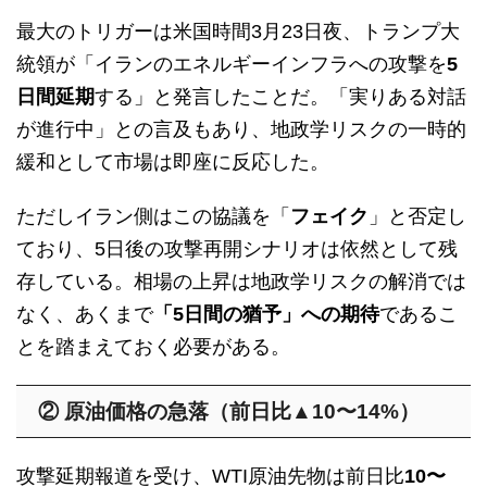
最大のトリガーは米国時間3月23日夜、トランプ大
統領が「イランのエネルギーインフラへの攻撃を
5
日間延期
する」と発言したことだ。「実りある対話
が進行中」との言及もあり、地政学リスクの一時的
緩和として市場は即座に反応した。
ただしイラン側はこの協議を「
フェイク
」と否定し
ており、5日後の攻撃再開シナリオは依然として残
存している。相場の上昇は地政学リスクの解消では
なく、あくまで
「5日間の猶予」への期待
であるこ
とを踏まえておく必要がある。
② 原油価格の急落（前日比▲10〜14%）
攻撃延期報道を受け、WTI原油先物は前日比
10〜