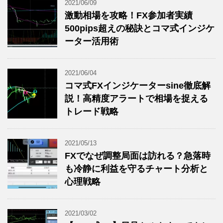
2021/06/09
激動相場を攻略！FX参加者実績
500pips超えの秘訣とコマ式インジケ
ーター活用術
2021/06/04
コマ式FXインジケーターsine徹底解
説！高精度アラートで相場を捉える
トレード戦略
2021/05/13
FXでなぜ調整局面は訪れる？急落時
も冷静に利益を守るチャート分析と
心理戦略
2021/03/02