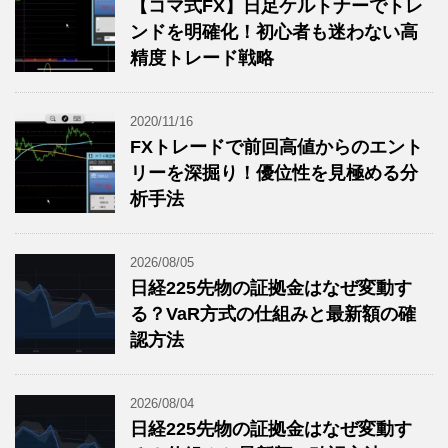
【コマ式FX】日足ケルトナーでトレ
ンドを明確化！初心者も迷わない高
精度トレード戦略
2020/11/16
FXトレードで前回高値からのエント
リーを深掘り！優位性を見極める分
析手法
2026/08/05
日経225先物の証拠金はなぜ変動す
る？VaR方式の仕組みと最新額の確
認方法
2026/08/04
日経225先物の証拠金はなぜ変動す