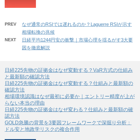
PREV
なぜ通常のRSIでは遅れるのか？Laguerre RSIが示す
相場転換の兆候
NEXT
日経平均1244円安の衝撃｜市場心理を揺るがす3大要
因を徹底解説
日経225先物の証拠金はなぜ変動する？VaR方式の仕組み
と最新額の確認方法
日経225先物の証拠金はなぜ変動する？仕組みと最新額の
確認方法
相場環境認識はなぜ最初に必要か｜エントリー精度が上が
らない本当の理由
日経225先物の証拠金はなぜ変わる？仕組みと最新額の確
認方法
GOLD急騰の背景を3要因フレームワークで深掘り分析：
ドル安と地政学リスクの複合作用