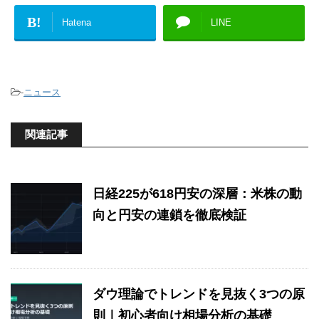
B!
Hatena
LINE
-
ニュース
関連記事
日経225が618円安の深層：米株の動
向と円安の連鎖を徹底検証
ダウ理論でトレンドを見抜く3つの原
則｜初心者向け相場分析の基礎