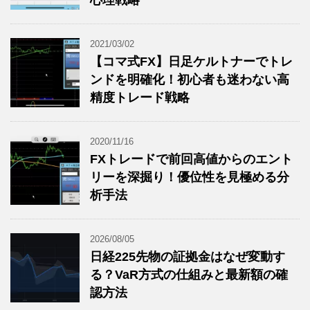
心理戦略
2021/03/02
【コマ式FX】日足ケルトナーでトレ
ンドを明確化！初心者も迷わない高
精度トレード戦略
2020/11/16
FXトレードで前回高値からのエント
リーを深掘り！優位性を見極める分
析手法
2026/08/05
日経225先物の証拠金はなぜ変動す
る？VaR方式の仕組みと最新額の確
認方法