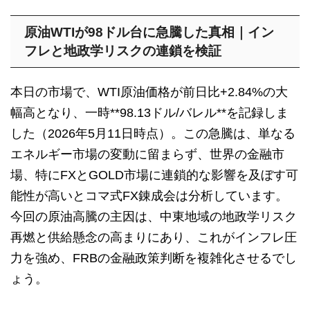
原油WTIが98ドル台に急騰した真相｜イン
フレと地政学リスクの連鎖を検証
本日の市場で、WTI原油価格が前日比+2.84%の大
幅高となり、一時**98.13ドル/バレル**を記録しま
した（2026年5月11日時点）。この急騰は、単なる
エネルギー市場の変動に留まらず、世界の金融市
場、特にFXとGOLD市場に連鎖的な影響を及ぼす可
能性が高いとコマ式FX錬成会は分析しています。
今回の原油高騰の主因は、中東地域の地政学リスク
再燃と供給懸念の高まりにあり、これがインフレ圧
力を強め、FRBの金融政策判断を複雑化させるでし
ょう。