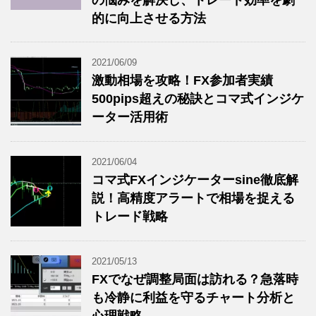
の悩みを解決し、トレード効率を劇
的に向上させる方法
2021/06/09
激動相場を攻略！FX参加者実績
500pips超えの秘訣とコマ式インジケ
ーター活用術
2021/06/04
コマ式FXインジケーターsine徹底解
説！高精度アラートで相場を捉える
トレード戦略
2021/05/13
FXでなぜ調整局面は訪れる？急落時
も冷静に利益を守るチャート分析と