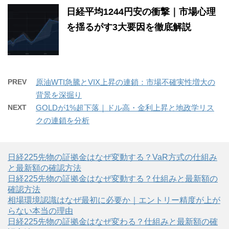
日経平均1244円安の衝撃｜市場心理
を揺るがす3大要因を徹底解説
PREV
原油WTI急騰とVIX上昇の連鎖：市場不確実性増大の
背景を深掘り
NEXT
GOLDが1%超下落｜ドル高・金利上昇と地政学リス
クの連鎖を分析
日経225先物の証拠金はなぜ変動する？VaR方式の仕組み
と最新額の確認方法
日経225先物の証拠金はなぜ変動する？仕組みと最新額の
確認方法
相場環境認識はなぜ最初に必要か｜エントリー精度が上が
らない本当の理由
日経225先物の証拠金はなぜ変わる？仕組みと最新額の確