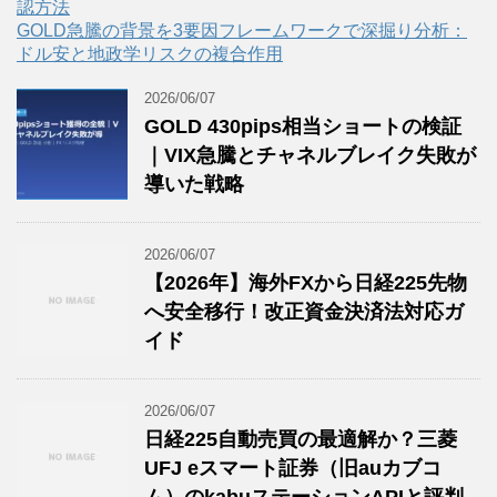
認方法
GOLD急騰の背景を3要因フレームワークで深掘り分析：
ドル安と地政学リスクの複合作用
2026/06/07
GOLD 430pips相当ショートの検証
｜VIX急騰とチャネルブレイク失敗が
導いた戦略
2026/06/07
【2026年】海外FXから日経225先物
へ安全移行！改正資金決済法対応ガ
イド
2026/06/07
日経225自動売買の最適解か？三菱
UFJ eスマート証券（旧auカブコ